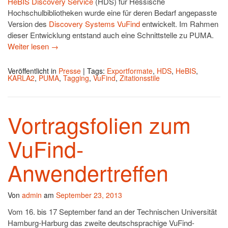
HeBIS Discovery Service
(HDS) für Hessische
Hochschulbibliotheken wurde eine für deren Bedarf angepasste
Version des
Discovery Systems VuFind
entwickelt. Im Rahmen
dieser Entwicklung entstand auch eine Schnittstelle zu PUMA.
Weiter lesen
→
Veröffentlicht in
Presse
|
Tags:
Exportformate
,
HDS
,
HeBIS
,
KARLA2
,
PUMA
,
Tagging
,
VuFind
,
Zitationsstile
Vortragsfolien zum
VuFind-
Anwendertreffen
Von
admin
am
September 23, 2013
Vom 16. bis 17 September fand an der Technischen Universität
Hamburg-Harburg das zweite deutschsprachige VuFind-