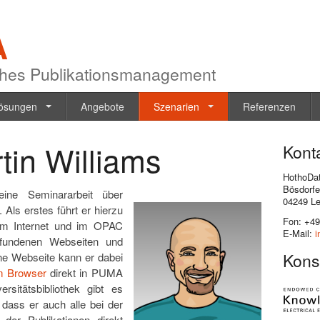
A
hes Publikationsmanagement
ösungen
Angebote
Szenarien
Referenzen
tin Williams
Kont
HothoDa
Bösdorfe
eine Seminararbeit über
04249 Le
 Als erstes führt er hierzu
Fon: +49
e im Internet und im OPAC
E-Mail:
i
gefundenen Webseiten und
Kons
ne Webseite kann er dabei
em Browser
direkt in PUMA
sitätsbibliothek gibt es
dass er auch alle bei der
 der Publikationen direkt