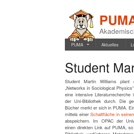
PUM
Akademisc
PUMA
Aktuelles
L
Student Mar
Student Martin Williams plant 
„Networks in Sociological Physics“.
eine intensive Literaturrecherch
der Uni-Bibliothek durch. Die 
Bücher merkt er sich in PUMA. Ei
mittels einer
Schaltfläche in sein
abspeichern. Im OPAC der Univer
einen direkten Link auf PUMA, so 
Bibliothek verfügbaren Metadaten