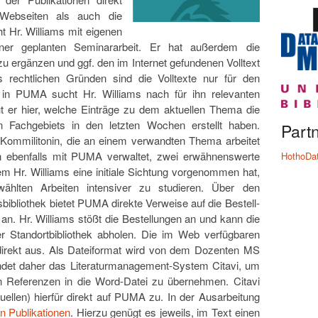
Webseiten als auch die
ht Hr. Williams mit eigenen
iner geplanten Seminararbeit. Er hat außerdem die
 zu ergänzen und ggf. den im Internet gefundenen Volltext
s rechtlichen Gründen sind die Volltexte nur für den
h in PUMA sucht Hr. Williams nach für ihn relevanten
t er hier, welche Einträge zu dem aktuellen Thema die
 Fachgebiets in den letzten Wochen erstellt haben.
Part
e Kommilitonin, die an einem verwandten Thema arbeitet
ten ebenfalls mit PUMA verwaltet, zwei erwähnenswerte
HothoDa
m Hr. Williams eine initiale Sichtung vorgenommen hat,
wählten Arbeiten intensiver zu studieren. Über den
ibliothek bietet PUMA direkte Verweise auf die Bestell-
n. Hr. Williams stößt die Bestellungen an und kann die
 Standortbibliothek abholen. Die im Web verfügbaren
 direkt aus. Als Dateiformat wird von dem Dozenten MS
endet daher das Literaturmanagement-System Citavi, um
ten Referenzen in die Word-Datei zu übernehmen. Citavi
ellen) hierfür direkt auf PUMA zu. In der Ausarbeitung
n Publikationen
. Hierzu genügt es jeweils, im Text einen