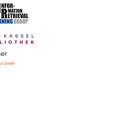
ner
ta GmbH