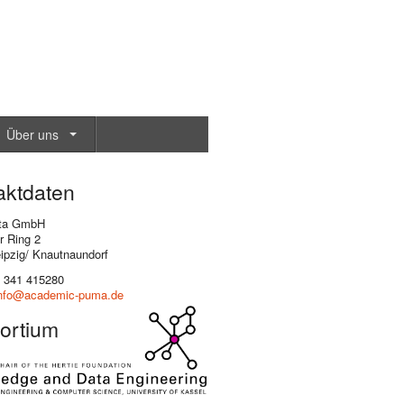
Über uns
aktdaten
ta GmbH
r Ring 2
ipzig/ Knautnaundorf
 341 415280
nfo@academic-puma.de
ortium