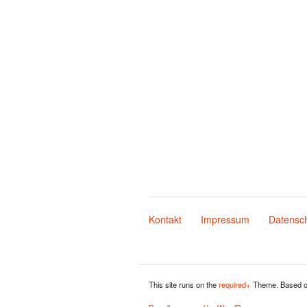
Kontakt
Impressum
Datensch
This site runs on the
required+
Theme. Based o