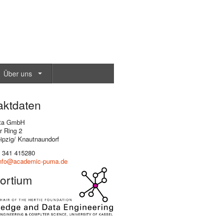
Über uns
aktdaten
ta GmbH
r Ring 2
ipzig/ Knautnaundorf
 341 415280
nfo@academic-puma.de
ortium