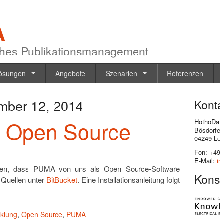
A
hes Publikationsmanagement
ösungen
Angebote
Szenarien
Referenzen
mber 12, 2014
Kont
 Open Source
HothoDa
Bösdorfe
04249 Le
Fon: +49
E-Mail:
i
nnen, dass PUMA von uns als Open Source-Software
Kons
e Quellen unter
BitBucket
. Eine Installationsanleitung folgt
cklung
,
Open Source
,
PUMA