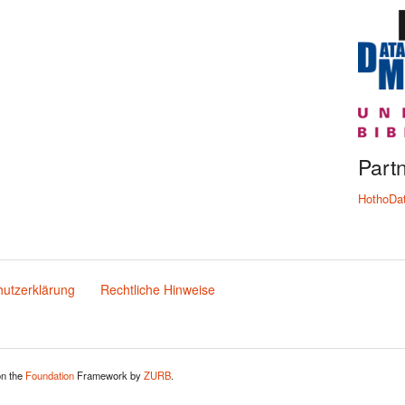
Part
HothoDa
utzerklärung
Rechtliche Hinweise
n the
Foundation
Framework by
ZURB
.